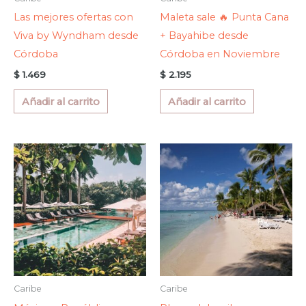
Las mejores ofertas con
Maleta sale 🔥 Punta Cana
Viva by Wyndham desde
+ Bayahibe desde
Córdoba
Córdoba en Noviembre
$
1.469
$
2.195
Añadir al carrito
Añadir al carrito
Caribe
Caribe