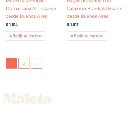
México y República
Playas del caribe con
Dominicana All inclusive
Catalonia Hotels & Resorts
desde Buenos Aires
desde Buenos Aires
$
1.614
$
1.613
Añadir al carrito
Añadir al carrito
1
2
→
Vamos a darle la vuelta al mundo juntos. Viajes diseñados con amor y
atención al detalle.