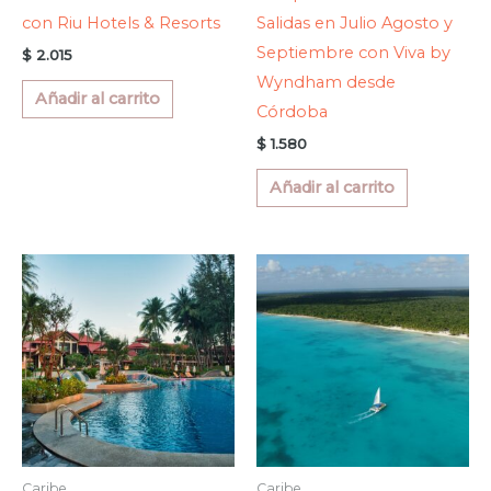
con Riu Hotels & Resorts
Salidas en Julio Agosto y
Septiembre con Viva by
$
2.015
Wyndham desde
Añadir al carrito
Córdoba
$
1.580
Añadir al carrito
Caribe
Caribe