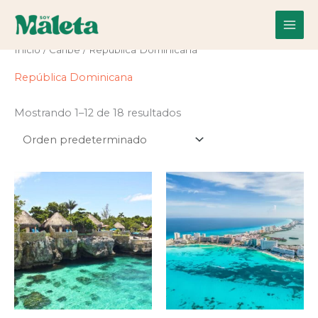
Ir
al
contenido
Inicio
/
Caribe
/ República Dominicana
República Dominicana
Mostrando 1–12 de 18 resultados