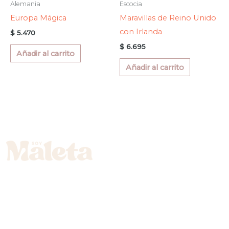
Alemania
Escocia
Europa Mágica
Maravillas de Reino Unido
con Irlanda
$
5.470
$
6.695
Añadir al carrito
Añadir al carrito
Vamos a darle la vuelta al mundo juntos. Viajes diseñados con amor y
atención al detalle.
DESTINOS