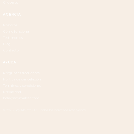
Cruceros
AGENCIA
Nosotros
Cómo funciona
Testimonios
Blog
Contacto
AYUDA
Preguntas frecuentes
Política de cancelación
Términos y condiciones
Privacidad
hola@soymaleta.com
© 2026 Soy Maleta LLC. Todos los derechos reservados.