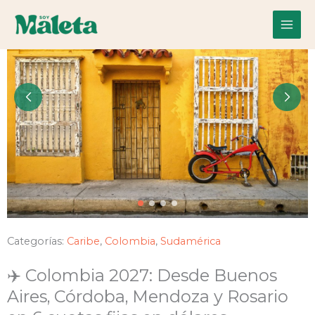
Ir
al
🔥MALETA SALE
contenido
Categorías:
Caribe
,
Colombia
,
Sudamérica
✈️ Colombia 2027: Desde Buenos
Aires, Córdoba, Mendoza y Rosario