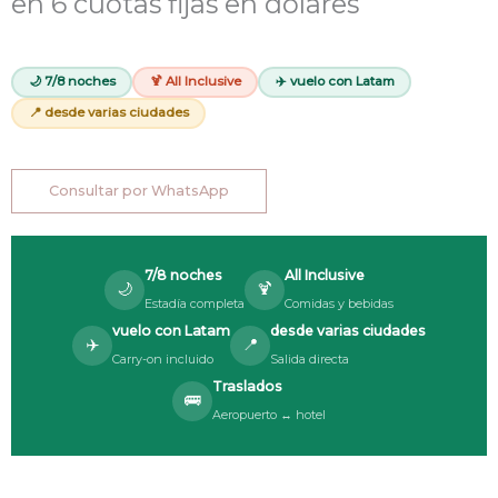
en 6 cuotas fijas en dólares
🌙 7/8 noches
🍹 All Inclusive
✈️ vuelo con Latam
📍 desde varias ciudades
Consultar por WhatsApp
7/8 noches
All Inclusive
🌙
🍹
Estadía completa
Comidas y bebidas
vuelo con Latam
desde varias ciudades
✈️
📍
Carry-on incluido
Salida directa
Traslados
🚌
Aeropuerto ↔ hotel