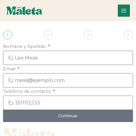
Reservá tu turno
Ir
al
Itinerarios
contenido
1
2
3
4
Nombre y Apellido
Email
Teléfono de contacto
Continuar