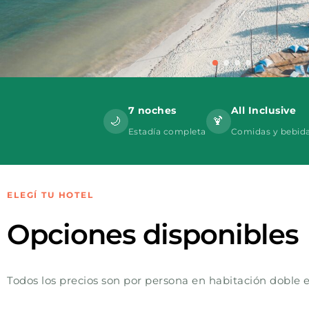
7 noches
All Inclusive
🌙
🍹
Estadía completa
Comidas y bebid
ELEGÍ TU HOTEL
Opciones disponibles
Todos los precios son por persona en habitación doble e 