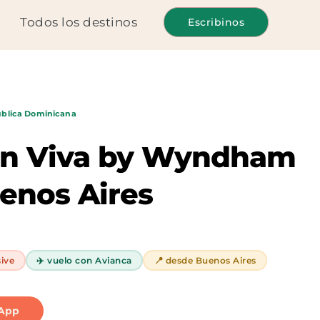
Todos los destinos
Escribinos
blica Dominicana
on Viva by Wyndham
enos Aires
sive
✈️ vuelo con Avianca
📍 desde Buenos Aires
sApp