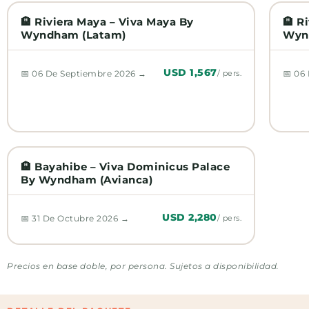
🏨 Riviera Maya – Viva Maya By
🏨 R
Wyndham (Latam)
Wyn
USD 1,567
📅 06 De Septiembre 2026 →
📅 06
/ pers.
🏨 Bayahibe – Viva Dominicus Palace
By Wyndham (Avianca)
USD 2,280
📅 31 De Octubre 2026 →
/ pers.
Precios en base doble, por persona. Sujetos a disponibilidad.