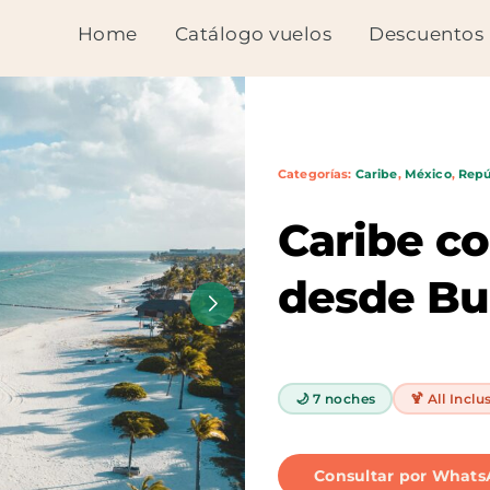
Home
Catálogo vuelos
Descuentos
Categorías:
Caribe
,
México
,
Repú
Caribe c
desde Bu
🌙 7 noches
🍹 All Inclu
Consultar por What