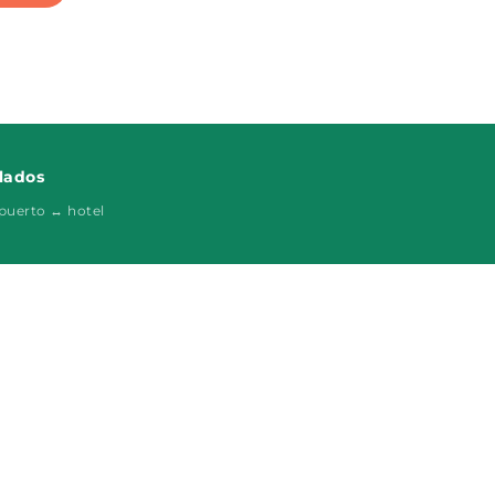
lados
puerto ↔ hotel