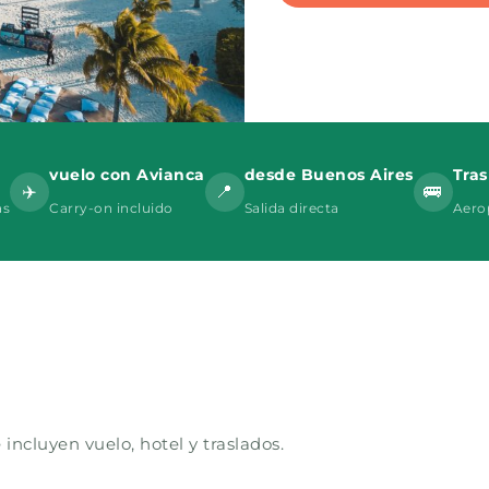
vuelo con Avianca
desde Buenos Aires
Tras
✈️
📍
🚌
as
Carry-on incluido
Salida directa
Aero
incluyen vuelo, hotel y traslados.