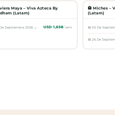
iviera Maya – Viva Azteca By
🏨 Miches –
dham (Latam)
(Latam)
USD 1,658
 De Septiembre 2026 →
📅 05 De Septie
/ pers.
📅 26 De Septie